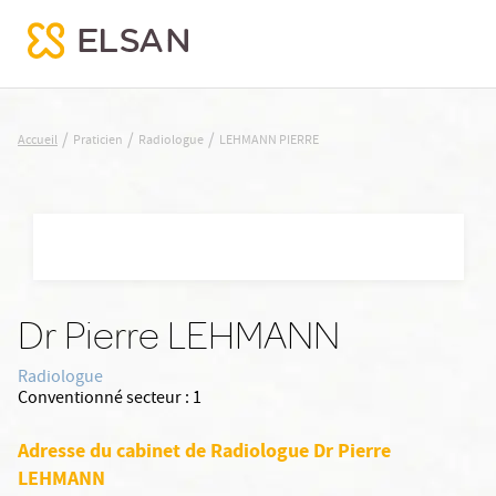
LEHMANN PIERRE
/
/
/
Accueil
Praticien
Radiologue
LEHMANN PIERRE
Nx:Aller
au
contenu
principal
Dr Pierre LEHMANN
Radiologue
Conventionné secteur :
1
Adresse du cabinet de Radiologue Dr Pierre
LEHMANN