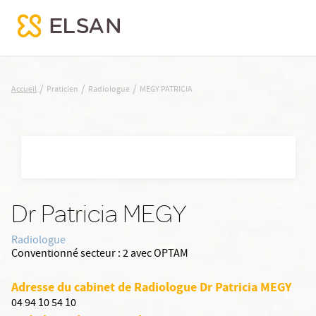
MEGY PATRICIA
/
/
/
Accueil
Praticien
Radiologue
MEGY PATRICIA
Nx:Aller
au
contenu
principal
Dr Patricia MEGY
Radiologue
Conventionné secteur :
2 avec OPTAM
Adresse du cabinet de Radiologue Dr Patricia MEGY
04 94 10 54 10