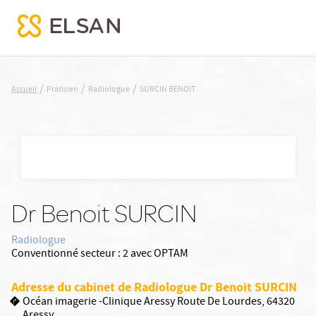
SURCIN BENOIT
/
/
/
Accueil
Praticien
Radiologue
SURCIN BENOIT
Nx:Aller
au
contenu
principal
Dr Benoit SURCIN
Radiologue
Conventionné secteur :
2 avec OPTAM
Adresse du cabinet de Radiologue Dr Benoit SURCIN
Océan imagerie -Clinique Aressy Route De Lourdes, 64320