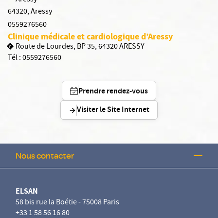
Aressy
64320
,
Aressy
0559276560
Clinique médicale et cardiologique d’Aressy
Route de Lourdes, BP 35, 64320 ARESSY
Tél :
0559276560
Prendre rendez-vous
Visiter le Site Internet
Nous contacter
ELSAN
58 bis rue la Boétie - 75008 Paris
+33 1 58 56 16 80