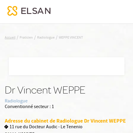
WEPPE VINCENT
/
/
/
Accueil
Praticien
Radiologue
WEPPE VINCENT
Nx:Aller
au
contenu
principal
Dr Vincent WEPPE
Radiologue
Conventionné secteur :
1
Adresse du cabinet de Radiologue Dr Vincent WEPPE
11 rue du Docteur Audic - Le Tenenio