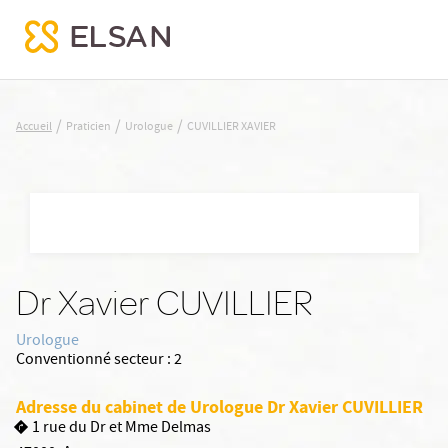
CUVILLIER XAVIER
/
/
/
Accueil
Praticien
Urologue
CUVILLIER XAVIER
Nx:Aller
au
contenu
principal
Dr Xavier CUVILLIER
Urologue
Conventionné secteur :
2
Adresse du cabinet de Urologue Dr Xavier CUVILLIER
1 rue du Dr et Mme Delmas