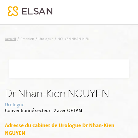
NGUYEN NHAN-KIEN
/
/
/
Accueil
Praticien
Urologue
NGUYEN NHAN-KIEN
Nx:Aller
au
contenu
principal
Dr Nhan-Kien NGUYEN
Urologue
Conventionné secteur :
2 avec OPTAM
Adresse du cabinet de Urologue Dr Nhan-Kien
NGUYEN