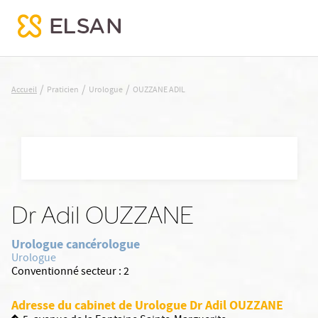
OUZZANE ADIL
/
/
/
Accueil
Praticien
Urologue
OUZZANE ADIL
Nx:Aller
au
contenu
principal
Dr Adil OUZZANE
Urologue cancérologue
Urologue
Conventionné secteur :
2
Adresse du cabinet de Urologue Dr Adil OUZZANE