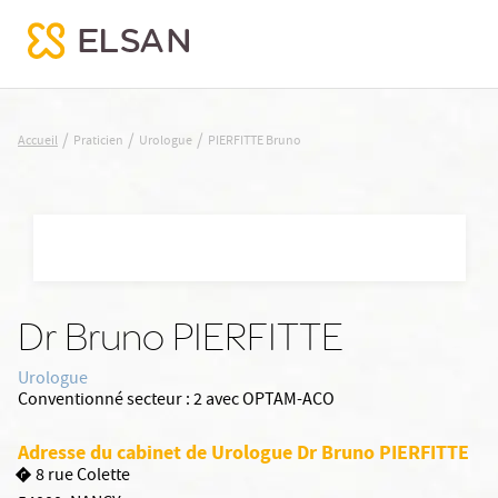
PIERFITTE Bruno
/
/
/
Accueil
Praticien
Urologue
PIERFITTE Bruno
Nx:Aller
au
contenu
principal
Dr Bruno PIERFITTE
Urologue
Conventionné secteur :
2 avec OPTAM-ACO
Adresse du cabinet de Urologue Dr Bruno PIERFITTE
8 rue Colette