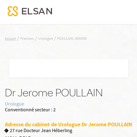
POULLAIN JEROME
/
/
/
Accueil
Praticien
Urologue
POULLAIN JEROME
Nx:Aller
au
contenu
principal
Dr Jerome POULLAIN
Urologue
Conventionné secteur :
2
Adresse du cabinet de Urologue Dr Jerome POULLAIN
27 rue Docteur Jean Héberling