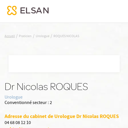
ROQUES NICOLAS
/
/
/
Accueil
Praticien
Urologue
ROQUES NICOLAS
Nx:Aller
au
contenu
principal
Dr Nicolas ROQUES
Urologue
Conventionné secteur :
2
Adresse du cabinet de Urologue Dr Nicolas ROQUES
04 68 08 12 10