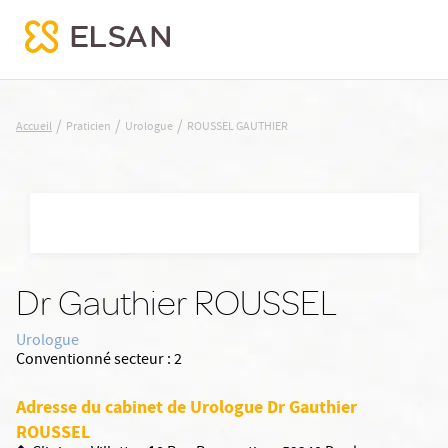
ROUSSEL GAUTHIER
/
/
/
Accueil
Praticien
Urologue
ROUSSEL GAUTHIER
Nx:Aller
au
contenu
principal
Dr Gauthier ROUSSEL
Urologue
Conventionné secteur :
2
Adresse du cabinet de Urologue Dr Gauthier
ROUSSEL