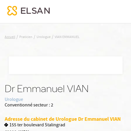
VIAN EMMANUEL
/
/
/
Accueil
Praticien
Urologue
VIAN EMMANUEL
Nx:Aller
au
contenu
principal
Dr Emmanuel VIAN
Urologue
Conventionné secteur :
2
Adresse du cabinet de Urologue Dr Emmanuel VIAN
155 ter boulevard Stalingrad