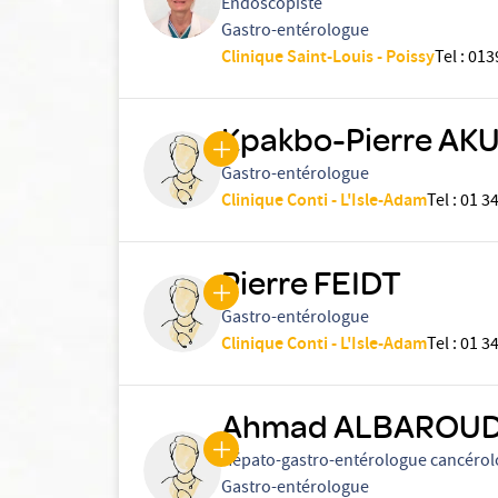
Endoscopiste
Gastro-entérologue
Clinique Saint-Louis - Poissy
Tel
:
013
Kpakbo-Pierre A
Gastro-entérologue
Clinique Conti - L'Isle-Adam
Tel
:
01 34
Pierre FEIDT
Gastro-entérologue
Clinique Conti - L'Isle-Adam
Tel
:
01 34
Ahmad ALBAROUD
Hépato-gastro-entérologue cancéro
Gastro-entérologue