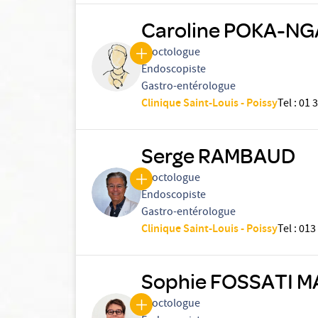
Caroline POKA-N
Proctologue
Endoscopiste
Gastro-entérologue
Clinique Saint-Louis - Poissy
Tel
:
01 3
Serge RAMBAUD
Proctologue
Endoscopiste
Gastro-entérologue
Clinique Saint-Louis - Poissy
Tel
:
013
Sophie FOSSATI 
Proctologue