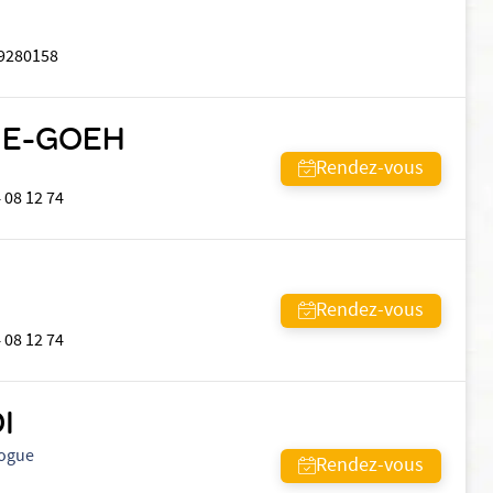
9280158
KUE-GOEH
Rendez-vous
 08 12 74
Rendez-vous
 08 12 74
I
logue
Rendez-vous