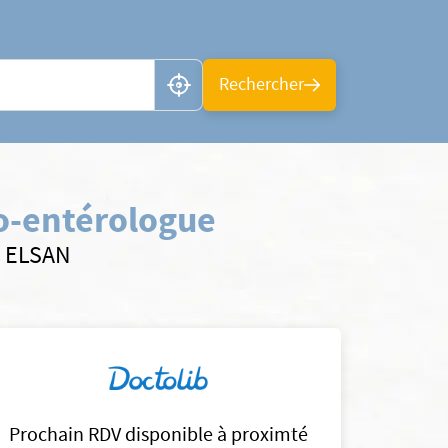
n ou CP
Rechercher
o-entérologue
s ELSAN
Prochain RDV disponible à proximté