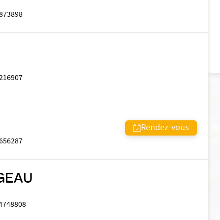
873898
216907
Rendez-vous
656287
RGEAU
4748808