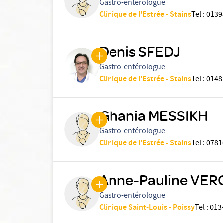
Gastro-entérologue
Clinique de l'Estrée - Stains
Tel
:
0139
Denis SFEDJ
Gastro-entérologue
Clinique de l'Estrée - Stains
Tel
:
0148
Ghania MESSIKH
Gastro-entérologue
Clinique de l'Estrée - Stains
Tel
:
0781
Anne-Pauline VE
Gastro-entérologue
Clinique Saint-Louis - Poissy
Tel
:
013