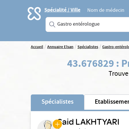
Accueil
Spécialité / Ville
Nom de médecin
Saisissez une spécialité ou un service
/
/
/
Accueil
Annuaire Elsan
Spécialistes
Gastro-entérol
43.676829
:
P
Trouve
Spécialistes
Etablisseme
Said LAKHTYARI