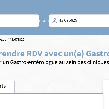
Ville + N° de département, régio
et/ou
/
ogue
43.676829
rendre RDV avec un(e) Gastr
r un Gastro-entérologue au sein des clinique
nts