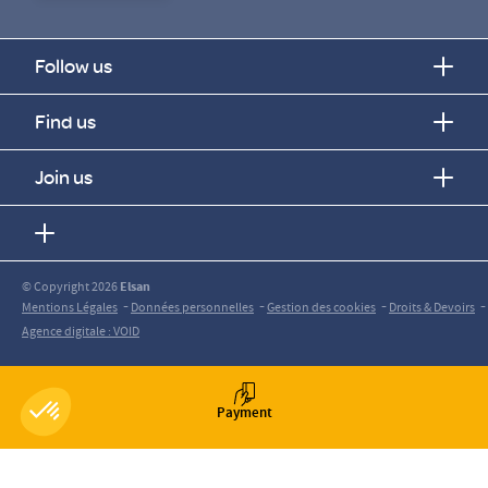
Follow us
Find us
Join us
© Copyright 2026
Elsan
-
-
-
-
Mentions Légales
Données personnelles
Gestion des cookies
Droits & Devoirs
Agence digitale : VOID
Payment
Axeptio consent
Plateforme de Gestion du Consentement : Personnalisez vos O
Notre plateforme vous permet d'adapter et de gérer vos paramètr