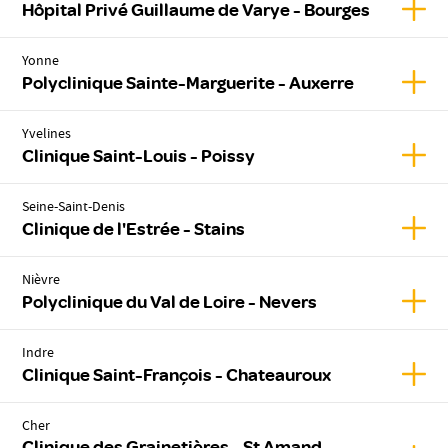
Affic
Hôpital Privé Guillaume de Varye - Bourges
Yonne
Affic
Polyclinique Sainte-Marguerite - Auxerre
Yvelines
Affic
Clinique Saint-Louis - Poissy
Seine-Saint-Denis
Affich
Clinique de l'Estrée - Stains
Nièvre
Affic
Polyclinique du Val de Loire - Nevers
Indre
Affic
Clinique Saint-François - Chateauroux
Cher
Clinique des Grainetières - St Amand