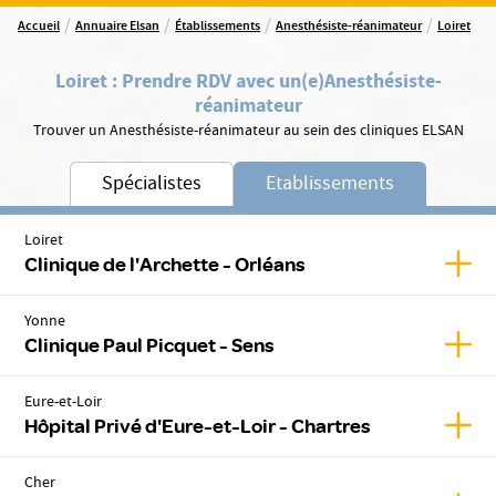
/
/
/
/
Accueil
Annuaire Elsan
Établissements
Anesthésiste-réanimateur
Loiret
Loiret
:
Prendre RDV avec un(e)
Anesthésiste-
réanimateur
Trouver un Anesthésiste-réanimateur au sein des cliniques ELSAN
Spécialistes
Etablissements
Loiret
Affic
Clinique de l'Archette - Orléans
Yonne
Affic
Clinique Paul Picquet - Sens
Eure-et-Loir
Affic
Hôpital Privé d'Eure-et-Loir - Chartres
Cher