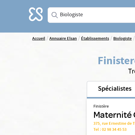
Accueil
Saisissez une spécialité ou un service
/
/
/
/
Accueil
Annuaire Elsan
Établissements
Biologiste
Finiste
Tr
Spécialistes
Finistère
Maternité
375, rue Ernestine de
Tel :
02 98 34 45 53