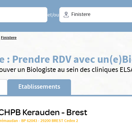
Ville + N° de département, régio
et/ou
Finistere
re
:
Prendre RDV avec un(e)
Bi
ouver un Biologiste au sein des cliniques EL
Etablissements
 CHPB Kerauden - Brest
 Trémaudan - BP 62043 - 29200 BREST Cedex 2