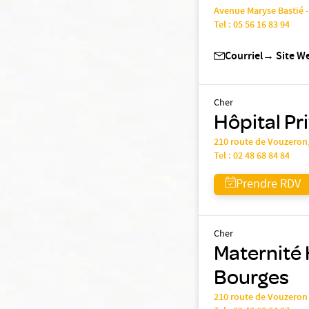
Avenue Maryse Bastié -
Tel :
05 56 16 83 94
Courriel
→
Site W
Cher
Hôpital Pr
210 route de Vouzero
Tel :
02 48 68 84 84
Prendre RDV
Cher
Maternité 
Bourges
210 route de Vouzero