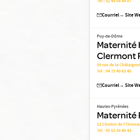
Tel :
02 48 68 84 87
Courriel
→
Site W
Puy-de-Dôme
Maternité 
Clermont 
59 rue de la Châtaign
Tel :
04 73 40 83 40
Courriel
→
Site W
Hautes-Pyrénées
Maternité 
12 Chemin de l'Ormeau
Tel :
05 62 56 40 43