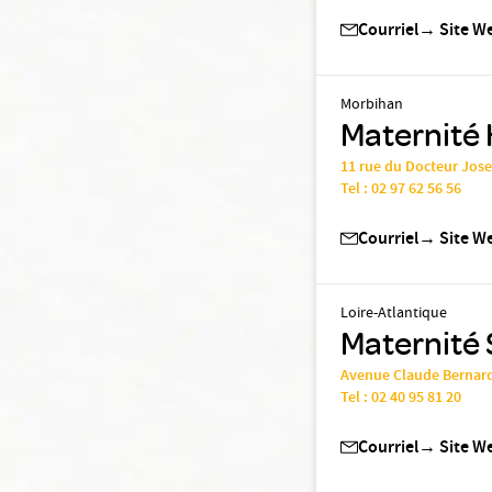
Courriel
→
Site W
Morbihan
Maternité 
11 rue du Docteur Jos
Tel :
02 97 62 56 56
Courriel
→
Site W
Loire-Atlantique
Maternité 
Avenue Claude Bernar
Tel :
02 40 95 81 20
Courriel
→
Site W