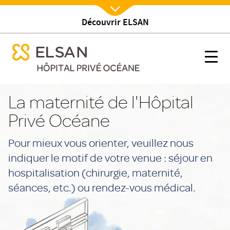
Découvrir ELSAN
Nx:Afficher menu
se menu mobile
Maternité
se menu mobile
Nx:s
Nx:Aller
au
La maternité de l'Hôpital
contenu
Privé Océane
principal
Pour mieux vous orienter, veuillez nous
indiquer le motif de votre venue : séjour en
hospitalisation (chirurgie, maternité,
séances, etc.) ou rendez-vous médical.