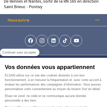
De Rennes et Nantes, sortir de la RN 165 en direction
Saint Brieuc - Pontivy
Nous suivre
facebook-brands
instagram
linkedin-brands
tiktok-brands
youtube
Continuer sans accepter
Nous trouver
Vos données vous appartiennent
Nous rejoindre
ELSAN utilise sur ce site des cookies destinés à son bon
fonctionnement, à en mesurer la fréquentation et, avec votre accord à
évaluer les performances des campagnes d’information. Vous pouvez
Devenir fournisseur
personnaliser votre consentement au moyen du bouton
Voir en détail
.
Elsan ne vend, ne cède et ne communique aucune donnée
© Copyright 2026
Elsan
personnelle à des tiers.
-
-
-
-
Mentions Légales
Données personnelles
Gestion des cookies
Droits & Devoirs