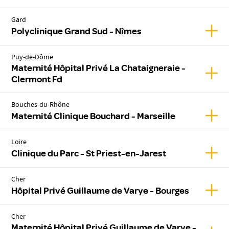
Gard
Affic
Polyclinique Grand Sud - Nîmes
Puy-de-Dôme
Maternité Hôpital Privé La Chataigneraie -
Affic
Clermont Fd
Bouches-du-Rhône
Affic
Maternité Clinique Bouchard - Marseille
Loire
Affic
Clinique du Parc - St Priest-en-Jarest
Cher
Affic
Hôpital Privé Guillaume de Varye - Bourges
Cher
Maternité Hôpital Privé Guillaume de Varye -