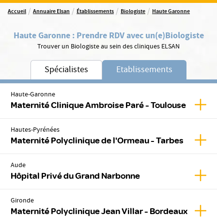
/
/
/
/
Accueil
Annuaire Elsan
Établissements
Biologiste
Haute Garonne
Haute Garonne
:
Prendre RDV avec un(e)
Biologiste
Trouver un Biologiste au sein des cliniques ELSAN
Spécialistes
Etablissements
Haute-Garonne
Affic
Maternité Clinique Ambroise Paré - Toulouse
Hautes-Pyrénées
Affic
Maternité Polyclinique de l'Ormeau - Tarbes
Aude
Affic
Hôpital Privé du Grand Narbonne
Gironde
Affic
Maternité Polyclinique Jean Villar - Bordeaux