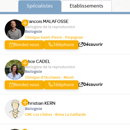
Spécialistes
Etablissements
Francois MALAFOSSE
Biologiste de la reproduction
Biologiste
Clinique Saint-Pierre - Perpignan
Découvrir
Rendez-vous
Téléphone
Alice CADEL
Biologiste de la reproduction
Biologiste
Clinique d'Occitanie - Muret
Découvrir
Rendez-vous
Téléphone
Christian KERN
Biologiste
CMC Les Cèdres - Brive La Gaillarde