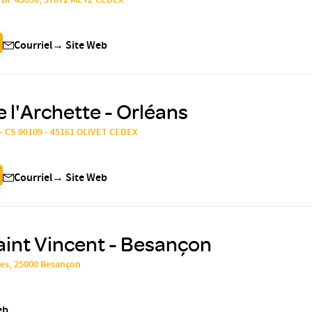
, BP 45050, 57072 METZ CEDEX
Courriel
→
Site Web
e l'Archette - Orléans
- CS 90109 - 45161 OLIVET CEDEX
Courriel
→
Site Web
aint Vincent - Besançon
yes, 25000 Besançon
eb