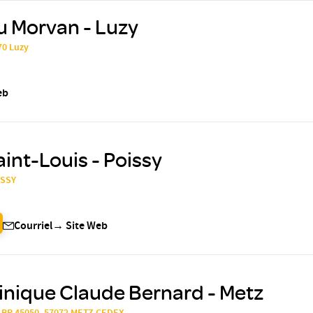
u Morvan - Luzy
70 Luzy
eb
aint-Louis - Poissy
ISSY
Courriel
→
Site Web
inique Claude Bernard - Metz