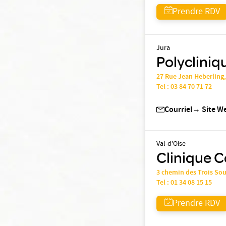
Prendre RDV
Jura
Polycliniq
27 Rue Jean Heberling,
Tel :
03 84 70 71 72
Courriel
→
Site W
Val-d'Oise
Clinique C
3 chemin des Trois So
Tel :
01 34 08 15 15
Prendre RDV