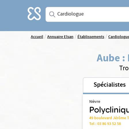
Accueil
Saisissez une spécialité ou un service
/
/
/
Accueil
Annuaire Elsan
Établissements
Cardiologu
Aube
:
Tro
Spécialistes
Nièvre
Polycliniq
49 boulevard Jérôme 
Tel :
03 86 93 52 58