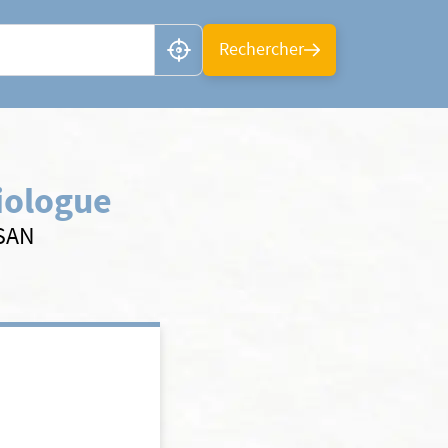
n ou CP
Rechercher
iologue
LSAN