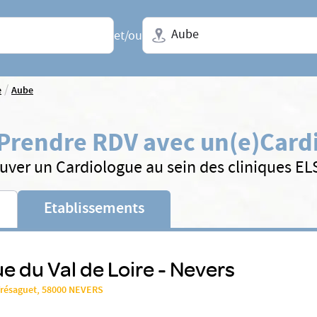
Ville + N° de département, régio
et/ou
/
e
Aube
Prendre RDV avec un(e)
Card
uver un Cardiologue au sein des cliniques E
Etablissements
ue du Val de Loire - Nevers
Trésaguet, 58000 NEVERS