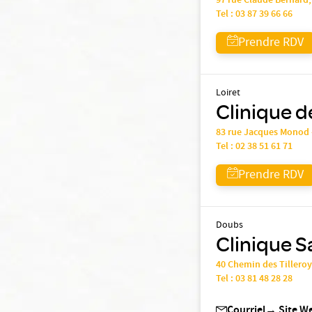
97 rue Claude Bernard
Tel :
03 87 39 66 66
Prendre RDV
Loiret
Clinique d
83 rue Jacques Monod 
Tel :
02 38 51 61 71
Prendre RDV
Doubs
Clinique S
40 Chemin des Tillero
Tel :
03 81 48 28 28
Courriel
→
Site W