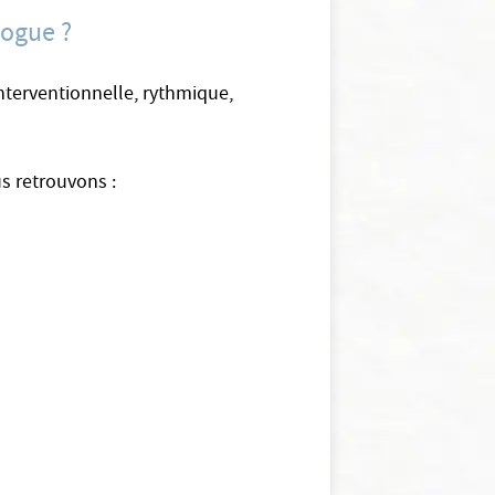
logue ?
 interventionnelle, rythmique,
us retrouvons :