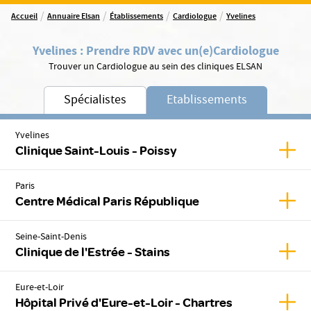
/
/
/
/
Accueil
Annuaire Elsan
Établissements
Cardiologue
Yvelines
Yvelines
:
Prendre RDV avec un(e)
Cardiologue
Trouver un Cardiologue au sein des cliniques ELSAN
Spécialistes
Etablissements
Yvelines
Affic
Clinique Saint-Louis - Poissy
Paris
Affic
Centre Médical Paris République
Seine-Saint-Denis
Affich
Clinique de l'Estrée - Stains
Eure-et-Loir
Affic
Hôpital Privé d'Eure-et-Loir - Chartres