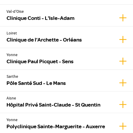
Val-d'Oise
Affic
Clinique Conti - L'Isle-Adam
Loiret
Affic
Clinique de l'Archette - Orléans
Yonne
Affic
Clinique Paul Picquet - Sens
Sarthe
Affic
Pôle Santé Sud - Le Mans
Aisne
Affic
Hôpital Privé Saint-Claude - St Quentin
Yonne
Affic
Polyclinique Sainte-Marguerite - Auxerre