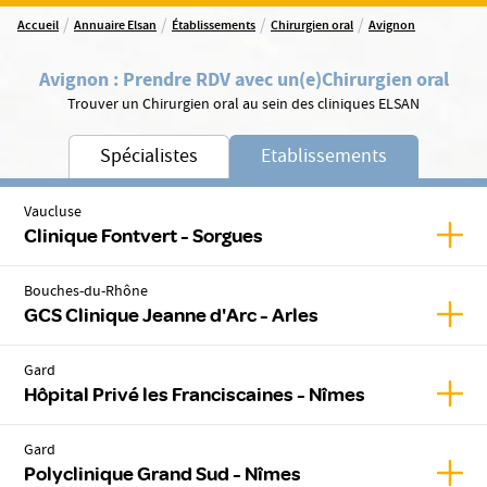
/
/
/
/
Accueil
Annuaire Elsan
Établissements
Chirurgien oral
Avignon
Avignon
:
Prendre RDV avec un(e)
Chirurgien oral
Trouver un Chirurgien oral au sein des cliniques ELSAN
Spécialistes
Etablissements
Vaucluse
Affic
Clinique Fontvert - Sorgues
Bouches-du-Rhône
Affic
GCS Clinique Jeanne d'Arc - Arles
Gard
Affic
Hôpital Privé les Franciscaines - Nîmes
Gard
Affic
Polyclinique Grand Sud - Nîmes