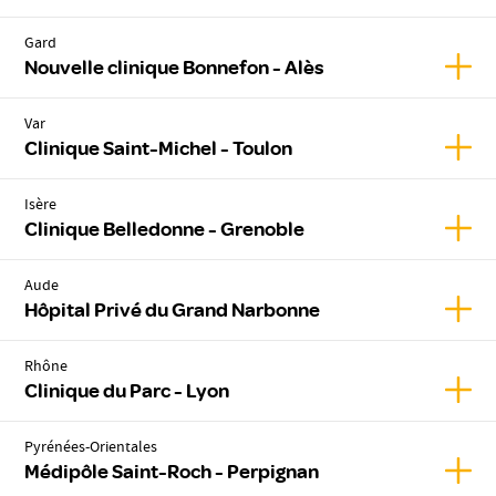
Gard
Affic
Nouvelle clinique Bonnefon - Alès
Var
Affic
Clinique Saint-Michel - Toulon
Isère
Affic
Clinique Belledonne - Grenoble
Aude
Affic
Hôpital Privé du Grand Narbonne
Rhône
Affic
Clinique du Parc - Lyon
Pyrénées-Orientales
Affic
Médipôle Saint-Roch - Perpignan