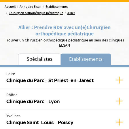
/
/
Accueil
Annuaire Elsan
Établissements
/
/
Chirurgien orthopédique pédiatrique
Allier
Allier
:
Prendre RDV avec un(e)
Chirurgien
orthopédique pédiatrique
Trouver un Chirurgien orthopédique pédiatrique au sein des cliniques
ELSAN
Spécialistes
Etablissements
Loire
Affic
Clinique du Parc - St Priest-en-Jarest
Rhône
Affic
Clinique du Parc - Lyon
Yvelines
Affic
Clinique Saint-Louis - Poissy