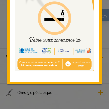
Nos spécialités médicales
Anesthésie et réanimation
Cardiologie
Chirurgie orthopédique et traumatologique
Chirurgie pédiatrique