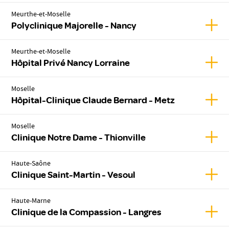
Meurthe-et-Moselle
Affic
Polyclinique Majorelle - Nancy
Meurthe-et-Moselle
Affic
Hôpital Privé Nancy Lorraine
Moselle
Affic
Hôpital-Clinique Claude Bernard - Metz
Moselle
Affic
Clinique Notre Dame - Thionville
Haute-Saône
Affic
Clinique Saint-Martin - Vesoul
Haute-Marne
Affic
Clinique de la Compassion - Langres