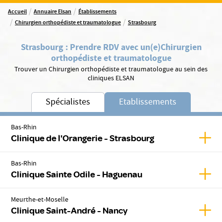
/
/
Accueil
Annuaire Elsan
Établissements
/
/
Chirurgien orthopédiste et traumatologue
Strasbourg
Strasbourg
:
Prendre RDV avec un(e)
Chirurgien
orthopédiste et traumatologue
Trouver un Chirurgien orthopédiste et traumatologue au sein des
cliniques ELSAN
Spécialistes
Etablissements
Bas-Rhin
Affic
Clinique de l'Orangerie - Strasbourg
Bas-Rhin
Affic
Clinique Sainte Odile - Haguenau
Meurthe-et-Moselle
Affic
Clinique Saint-André - Nancy