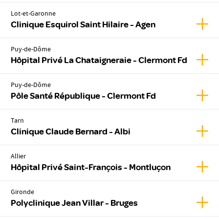
Lot-et-Garonne
Affich
Clinique Esquirol Saint Hilaire - Agen
Puy-de-Dôme
Affic
Hôpital Privé La Chataigneraie - Clermont Fd
Puy-de-Dôme
Affic
Pôle Santé République - Clermont Fd
Tarn
Affic
Clinique Claude Bernard - Albi
Allier
Affic
Hôpital Privé Saint-François - Montluçon
Gironde
Affich
Polyclinique Jean Villar - Bruges