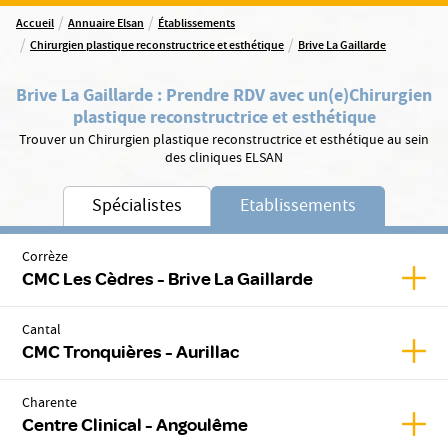
/
/
Accueil
Annuaire Elsan
Établissements
/
/
Chirurgien plastique reconstructrice et esthétique
Brive La Gaillarde
Brive La Gaillarde
:
Prendre RDV avec un(e)
Chirurgien
plastique reconstructrice et esthétique
Trouver un Chirurgien plastique reconstructrice et esthétique au sein
des cliniques ELSAN
Spécialistes
Etablissements
Corrèze
Affic
CMC Les Cèdres - Brive La Gaillarde
Cantal
Affic
CMC Tronquières - Aurillac
Charente
Affic
Centre Clinical - Angoulême