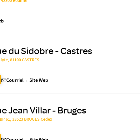
, 42300 Roanne
eb
ue du Sidobre - Castres
olyte, 81100 CASTRES
Courriel
→
Site Web
e Jean Villar - Bruges
 BP 61, 33523 BRUGES Cedex