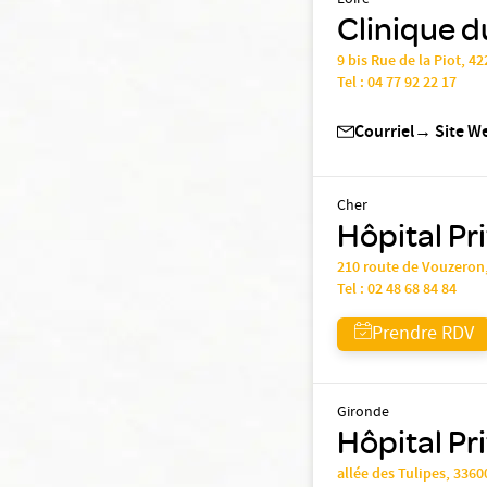
Loire
Clinique d
9 bis Rue de la Piot, 4
Tel :
04 77 92 22 17
Courriel
→
Site W
Cher
Hôpital Pr
210 route de Vouzero
Tel :
02 48 68 84 84
Prendre RDV
Gironde
Hôpital Pr
allée des Tulipes, 336