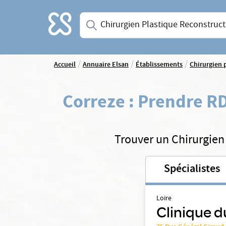
Accueil
Saisissez une spécialité ou un service
/
/
/
Accueil
Annuaire Elsan
Établissements
Chirurgien 
Correze
:
Prendre RD
Trouver un Chirurgien 
Spécialistes
Loire
Clinique d