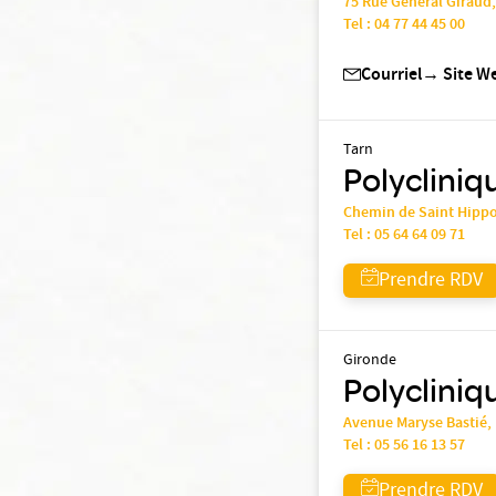
75 Rue Général Giraud
Tel :
04 77 44 45 00
Courriel
→
Site W
Tarn
Polycliniq
Chemin de Saint Hipp
Tel :
05 64 64 09 71
Prendre RDV
Gironde
Polycliniqu
Avenue Maryse Bastié,
Tel :
05 56 16 13 57
Prendre RDV