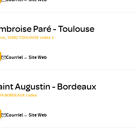
Courriel
→
Site Web
mbroise Paré - Toulouse
mon, 31082 TOULOUSE cedex 1
Courriel
→
Site Web
aint Augustin - Bordeaux
3074 BORDEAUX Cedex
Courriel
→
Site Web