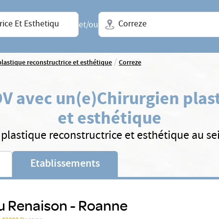
Ville + N° de département, régio
et/ou
/
plastique reconstructrice et esthétique
Correze
V avec un(e)
Chirurgien plas
et esthétique
plastique reconstructrice et esthétique au s
Etablissements
u Renaison - Roanne