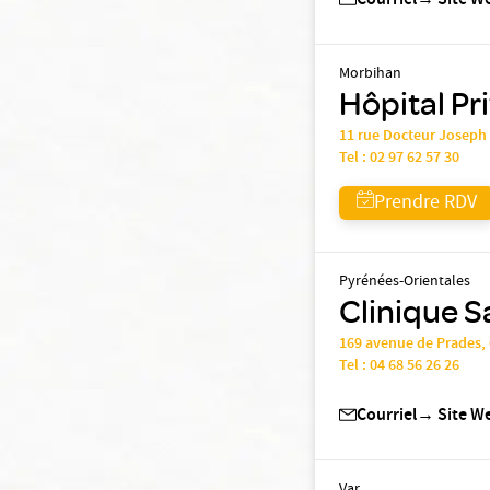
Courriel
→
Site W
Morbihan
Hôpital Pr
11 rue Docteur Joseph
Tel :
02 97 62 57 30
Prendre RDV
Pyrénées-Orientales
Clinique S
169 avenue de Prades
Tel :
04 68 56 26 26
Courriel
→
Site W