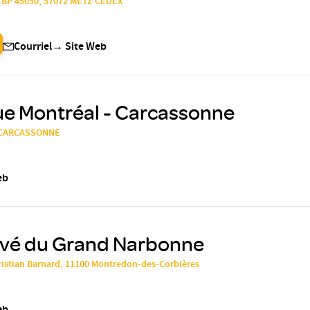
, BP 45050, 57072 METZ CEDEX
Courriel
→
Site Web
ue Montréal - Carcassonne
0 CARCASSONNE
eb
rivé du Grand Narbonne
ristian Barnard, 11100 Montredon-des-Corbières