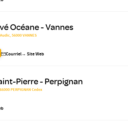
eb
ivé Océane - Vannes
 Audic, 56000 VANNES
Courriel
→
Site Web
aint-Pierre - Perpignan
, 66000 PERPIGNAN Cedex
eb