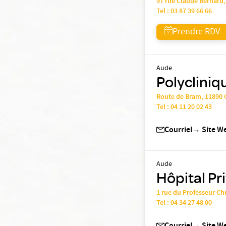
97 rue Claude Bernard
Tel :
03 87 39 66 66
Prendre RDV
Aude
Polycliniq
Route de Bram, 1189
Tel :
04 11 20 02 43
Courriel
→
Site W
Aude
Hôpital P
1 rue du Professeur Ch
Tel :
04 34 27 48 00