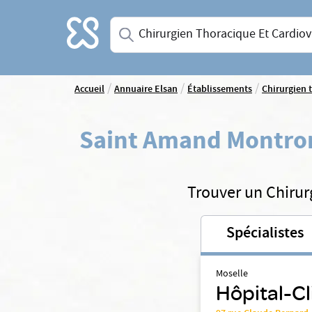
Accueil
Saisissez une spécialité ou un service
/
/
/
Accueil
Annuaire Elsan
Établissements
Chirurgien 
Saint Amand Montro
Trouver un Chirur
Spécialistes
Moselle
Hôpital-Cl