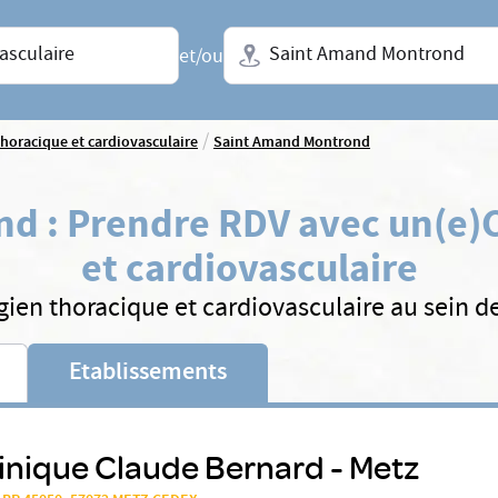
Ville + N° de département, régio
et/ou
/
thoracique et cardiovasculaire
Saint Amand Montrond
nd
:
Prendre RDV avec un(e)
et cardiovasculaire
gien thoracique et cardiovasculaire au sein d
Etablissements
inique Claude Bernard - Metz