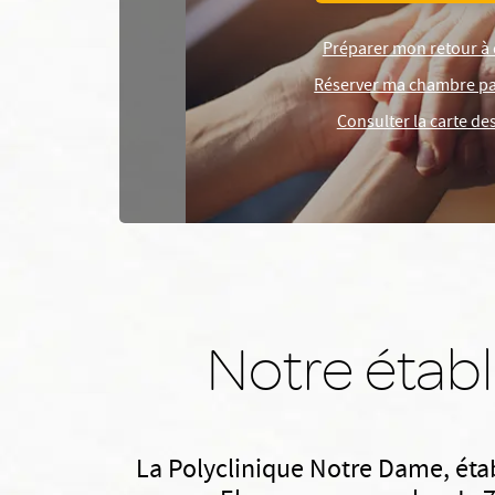
Préparer mon retour à 
Réserver ma chambre par
Consulter la carte de
Notre étab
La Polyclinique Notre Dame, éta