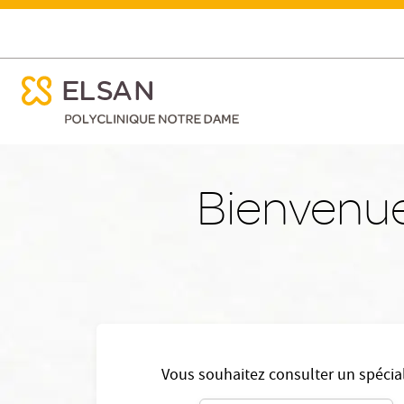
ose menu mobile
Accueil
ose menu mobile
Nx:Aller
au
contenu
Bienvenue
principal
Vous souhaitez consulter un spécial