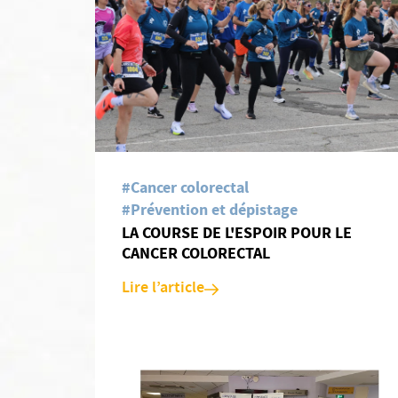
Néphrologie
Neurologie
Ophtalmologie
#Cancer colorectal
#Prévention et dépistage
LA COURSE DE L'ESPOIR POUR LE
CANCER COLORECTAL
Oto-rhino-laryngologie
Lire l’article
Pneumologie