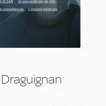
ien ELSAN
Je suis praticien de ville
e compétences
L'équipe médicale
 Draguignan