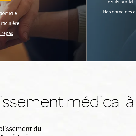
Je suis pratic
Nos domaines d
domicile
ticulière
s repas
lissement médical à
blissement du