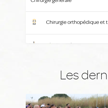
Chirurgie orthopédique et 
Chirurgie plastique reconst
Chirurgie vasculaire
Les derni
Chirurgie viscérale et diges