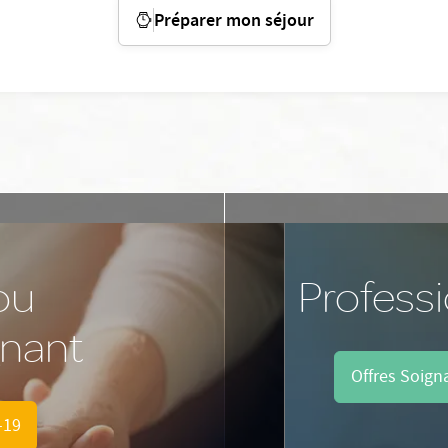
Préparer mon séjour
ou
Profess
nant
Offres Soign
-19