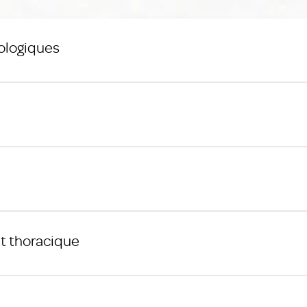
ologiques
et thoracique