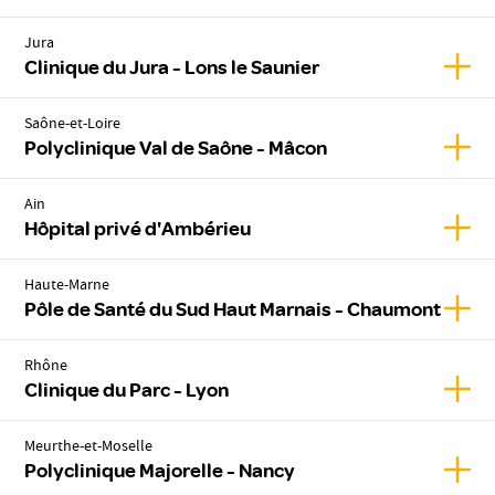
Jura
Affich
Clinique du Jura - Lons le Saunier
Saône-et-Loire
Affic
Polyclinique Val de Saône - Mâcon
Ain
Affic
Hôpital privé d'Ambérieu
Haute-Marne
Affic
Pôle de Santé du Sud Haut Marnais - Chaumont
Rhône
Affic
Clinique du Parc - Lyon
Meurthe-et-Moselle
Affic
Polyclinique Majorelle - Nancy