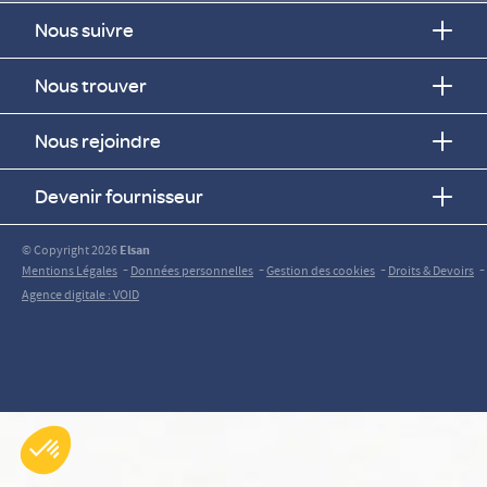
Nous suivre
Nous trouver
Nous rejoindre
Devenir fournisseur
© Copyright 2026
Elsan
-
-
-
-
Mentions Légales
Données personnelles
Gestion des cookies
Droits & Devoirs
Agence digitale : VOID