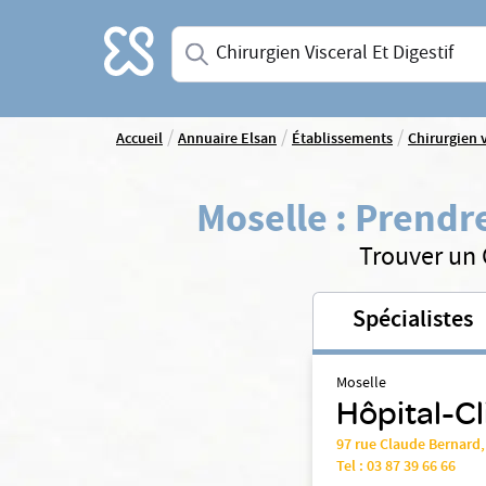
Accueil
Saisissez une spécialité ou un service
/
/
/
Accueil
Annuaire Elsan
Établissements
Chirurgien v
Moselle
:
Prendre
Trouver un C
Spécialistes
Moselle
Hôpital-Cl
97 rue Claude Bernard
Tel :
03 87 39 66 66