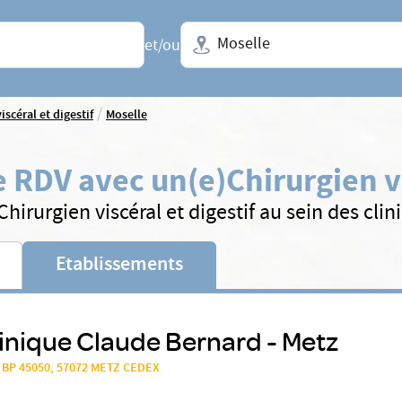
Ville + N° de département, régio
et/ou
/
iscéral et digestif
Moselle
 RDV avec un(e)
Chirurgien vi
hirurgien viscéral et digestif au sein des cl
Etablissements
inique Claude Bernard - Metz
, BP 45050, 57072 METZ CEDEX