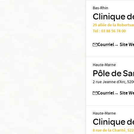
Bas-Rhin
Clinique d
29 allée de la Robert
Tel :
03 88 56 74 00
Courriel
→
Site W
Haute-Marne
Pôle de S
2 rue Jeanne d'Arc, 52
Courriel
→
Site W
Haute-Marne
Clinique d
8 rue de la Charité, 5