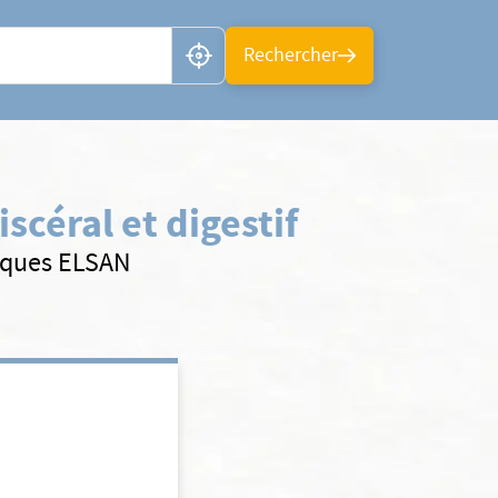
n ou CP
Rechercher
scéral et digestif
iniques ELSAN