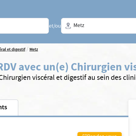
Ville + N° de département, régio
et/ou
/
ral et digestif
Metz
DV avec un(e) Chirurgien visc
hirurgien viscéral et digestif au sein des cl
nts