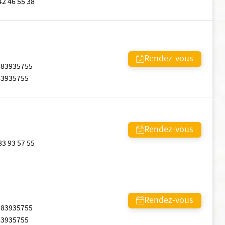
42 46 55 38
Rendez-vous
383935755
83935755
Rendez-vous
83 93 57 55
Rendez-vous
383935755
83935755