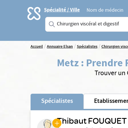
Accueil
Spécialité / Ville
Nom de médecin
Saisissez une spécialité ou un service
/
/
/
Accueil
Annuaire Elsan
Spécialistes
Chirurgien viscé
Metz
:
Prendre R
Trouver un C
Spécialistes
Etablisseme
Thibaut FOUQUET