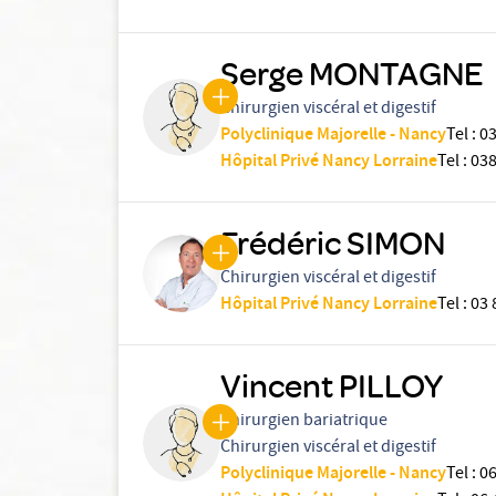
Serge MONTAGNE
Chirurgien viscéral et digestif
Polyclinique Majorelle - Nancy
Tel
:
0
Hôpital Privé Nancy Lorraine
Tel
:
03
Frédéric SIMON
Chirurgien viscéral et digestif
Hôpital Privé Nancy Lorraine
Tel
:
03 
Vincent PILLOY
Chirurgien bariatrique
Chirurgien viscéral et digestif
Polyclinique Majorelle - Nancy
Tel
:
06