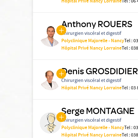
Hôpital Privé Nancy Lorraine
Tel
:
06 
Anthony ROUERS
Chirurgien viscéral et digestif
Polyclinique Majorelle - Nancy
Tel
:
0
Hôpital Privé Nancy Lorraine
Tel
:
03
Denis GROSDIDIER
Chirurgien viscéral et digestif
Hôpital Privé Nancy Lorraine
Tel
:
03 
Serge MONTAGNE
Chirurgien viscéral et digestif
Polyclinique Majorelle - Nancy
Tel
:
0
Hôpital Privé Nancy Lorraine
Tel
:
03