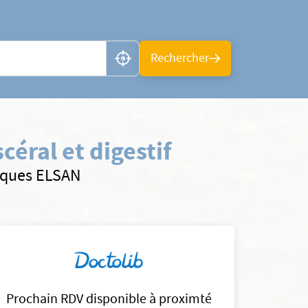
n ou CP
Rechercher
éral et digestif
iniques ELSAN
Prochain RDV disponible à proximté