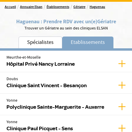
/
/
/
/
Accueil
Annuaire Elsan
Établissements
Gériatre
Haguenau
Haguenau
:
Prendre RDV avec un(e)
Gériatre
Trouver un Gériatre au sein des cliniques ELSAN
Spécialistes
Etablissements
Meurthe-et-Moselle
Affic
Hôpital Privé Nancy Lorraine
Doubs
Affic
Clinique Saint Vincent - Besançon
Yonne
Affic
Polyclinique Sainte-Marguerite - Auxerre
Yonne
Affic
Clinique Paul Picquet - Sens