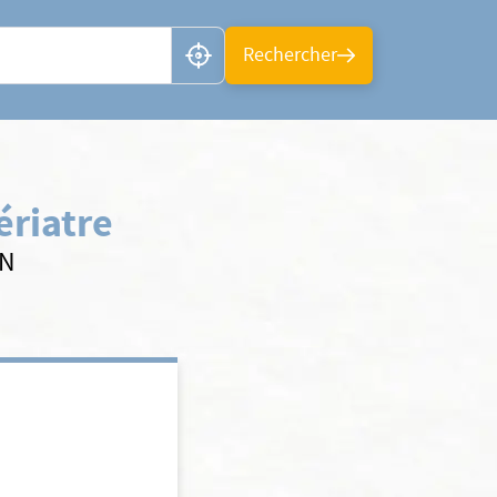
n ou CP
Rechercher
ériatre
AN