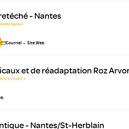
retéché - Nantes
, 44046 Nantes
Courriel
→
Site Web
caux et de réadaptation Roz Arvor
NANTES CEDEX 3
eb
ntique - Nantes/St-Herblain