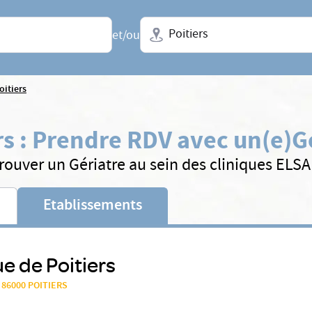
Ville + N° de département, régio
et/ou
oitiers
rs
:
Prendre RDV avec un(e)
G
rouver un Gériatre au sein des cliniques ELS
Etablissements
ue de Poitiers
, 86000 POITIERS