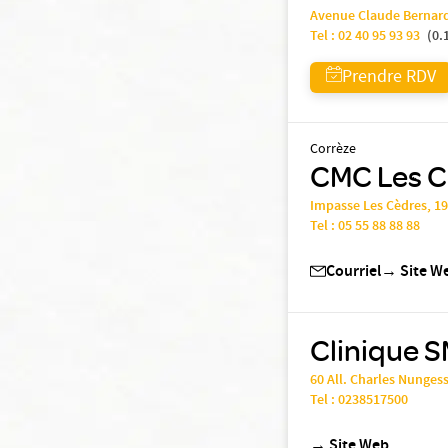
Avenue Claude Bernar
Tel :
02 40 95 93 93
(
0.
Prendre RDV
Corrèze
CMC Les Cè
Impasse Les Cèdres, 1
Tel :
05 55 88 88 88
Courriel
→
Site W
Clinique S
60 All. Charles Nunges
Tel :
0238517500
→
Site Web