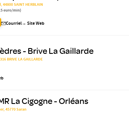
d, 44800 SAINT HERBLAIN
15 euro/min
)
Courriel
→
Site Web
dres - Brive La Gaillarde
9316 BRIVE LA GAILLARDE
eb
MR La Cigogne - Orléans
ser, 45770 Saran