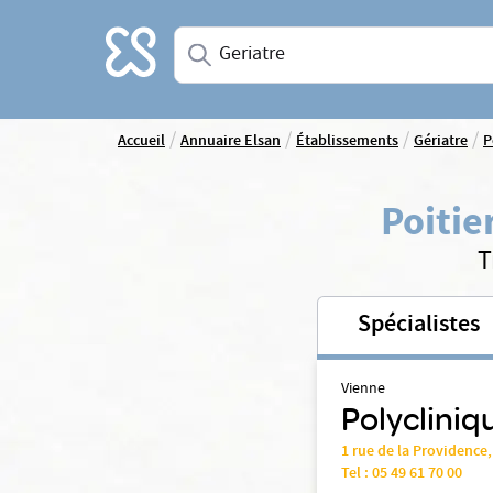
Accueil
Saisissez une spécialité ou un service
/
/
/
/
Accueil
Annuaire Elsan
Établissements
Gériatre
P
Poitie
T
Spécialistes
Vienne
Polycliniq
1 rue de la Providence
Tel :
05 49 61 70 00