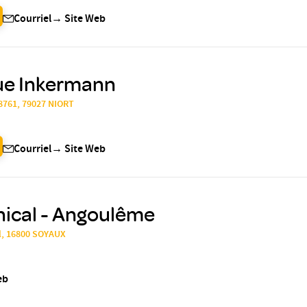
Courriel
→
Site Web
que Inkermann
28761, 79027 NIORT
Courriel
→
Site Web
nical - Angoulême
l, 16800 SOYAUX
eb