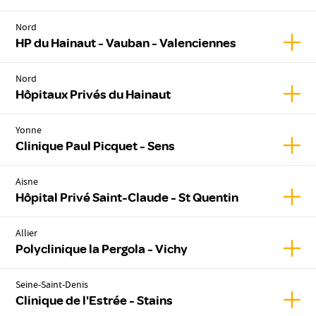
Nord
Affic
HP du Hainaut - Vauban - Valenciennes
Nord
Affic
Hôpitaux Privés du Hainaut
Yonne
Affic
Clinique Paul Picquet - Sens
Aisne
Affic
Hôpital Privé Saint-Claude - St Quentin
Allier
Affich
Polyclinique la Pergola - Vichy
Seine-Saint-Denis
Affich
Clinique de l'Estrée - Stains