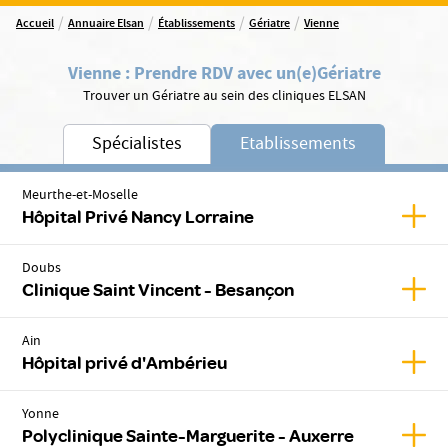
/
/
/
/
Accueil
Annuaire Elsan
Établissements
Gériatre
Vienne
Vienne
:
Prendre RDV avec un(e)
Gériatre
Trouver un Gériatre au sein des cliniques ELSAN
Spécialistes
Etablissements
Meurthe-et-Moselle
Affic
Hôpital Privé Nancy Lorraine
Doubs
Affic
Clinique Saint Vincent - Besançon
Ain
Affic
Hôpital privé d'Ambérieu
Yonne
Affic
Polyclinique Sainte-Marguerite - Auxerre