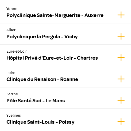
Yonne
Affic
Polyclinique Sainte-Marguerite - Auxerre
Allier
Affich
Polyclinique la Pergola - Vichy
Eure-et-Loir
Affic
Hôpital Privé d'Eure-et-Loir - Chartres
Loire
Affic
Clinique du Renaison - Roanne
Sarthe
Affic
Pôle Santé Sud - Le Mans
Yvelines
Affic
Clinique Saint-Louis - Poissy