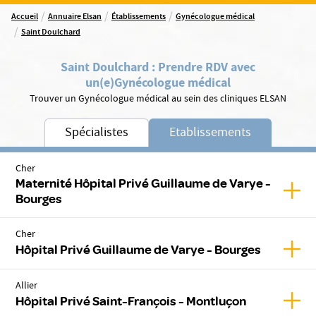
/
/
/
Accueil
Annuaire Elsan
Établissements
Gynécologue médical
/
Saint Doulchard
Saint Doulchard
:
Prendre RDV avec
un(e)
Gynécologue médical
Trouver un Gynécologue médical au sein des cliniques ELSAN
Spécialistes
Etablissements
Cher
Maternité Hôpital Privé Guillaume de Varye -
Affic
Bourges
Cher
Affic
Hôpital Privé Guillaume de Varye - Bourges
Allier
Affic
Hôpital Privé Saint-François - Montluçon