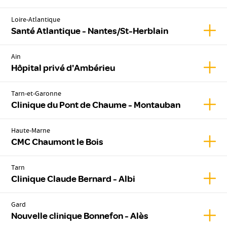
Loire-Atlantique
Affic
Santé Atlantique - Nantes/St-Herblain
Ain
Affic
Hôpital privé d'Ambérieu
Tarn-et-Garonne
Affic
Clinique du Pont de Chaume - Montauban
Haute-Marne
Affic
CMC Chaumont le Bois
Tarn
Affic
Clinique Claude Bernard - Albi
Gard
Affic
Nouvelle clinique Bonnefon - Alès