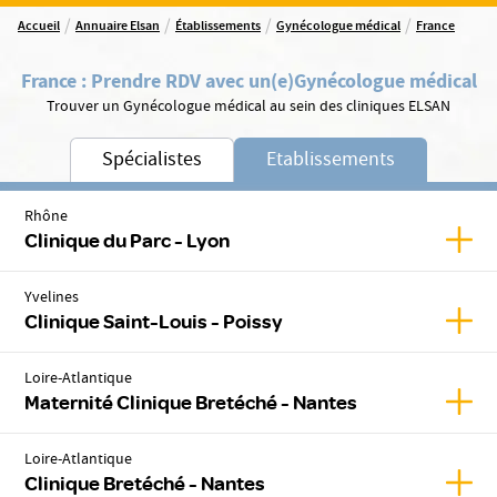
/
/
/
/
Accueil
Annuaire Elsan
Établissements
Gynécologue médical
France
France
:
Prendre RDV avec un(e)
Gynécologue médical
Trouver un Gynécologue médical au sein des cliniques ELSAN
Spécialistes
Etablissements
Rhône
Affic
Clinique du Parc - Lyon
Yvelines
Affic
Clinique Saint-Louis - Poissy
Loire-Atlantique
Affic
Maternité Clinique Bretéché - Nantes
Loire-Atlantique
Affic
Clinique Bretéché - Nantes