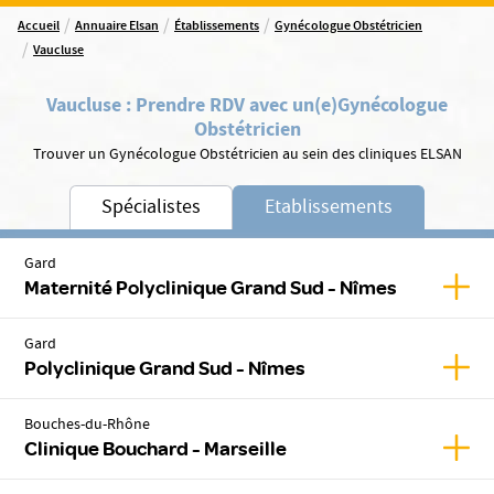
/
/
/
Accueil
Annuaire Elsan
Établissements
Gynécologue Obstétricien
/
Vaucluse
Vaucluse
:
Prendre RDV avec un(e)
Gynécologue
Obstétricien
Trouver un Gynécologue Obstétricien au sein des cliniques ELSAN
Spécialistes
Etablissements
Gard
Affic
Maternité Polyclinique Grand Sud - Nîmes
Gard
Affic
Polyclinique Grand Sud - Nîmes
Bouches-du-Rhône
Affic
Clinique Bouchard - Marseille