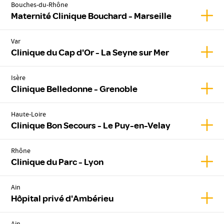
Bouches-du-Rhône
Affic
Maternité Clinique Bouchard - Marseille
Var
Affic
Clinique du Cap d'Or - La Seyne sur Mer
Isère
Affic
Clinique Belledonne - Grenoble
Haute-Loire
Affic
Clinique Bon Secours - Le Puy-en-Velay
Rhône
Affic
Clinique du Parc - Lyon
Ain
Affic
Hôpital privé d'Ambérieu