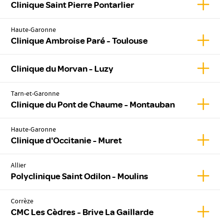
Affich
Clinique Saint Pierre Pontarlier
Haute-Garonne
Affic
Clinique Ambroise Paré - Toulouse
Affic
Clinique du Morvan - Luzy
Tarn-et-Garonne
Affic
Clinique du Pont de Chaume - Montauban
Haute-Garonne
Affic
Clinique d'Occitanie - Muret
Allier
Affic
Polyclinique Saint Odilon - Moulins
Corrèze
Affic
CMC Les Cèdres - Brive La Gaillarde