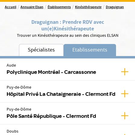
/
/
/
/
Accueil
Annuaire Elsan
Établissements
Kinésithérapeute
Draguignan
Draguignan
:
Prendre RDV avec
un(e)
Kinésithérapeute
Trouver un Kinésithérapeute au sein des cliniques ELSAN
Spécialistes
Etablissements
Aude
Affic
Polyclinique Montréal - Carcassonne
Puy-de-Dôme
Affic
Hôpital Privé La Chataigneraie - Clermont Fd
Puy-de-Dôme
Affic
Pôle Santé République - Clermont Fd
Doubs