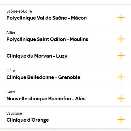
Saône-et-Loire
Affic
Polyclinique Val de Saône - Mâcon
Allier
Affic
Polyclinique Saint Odilon - Moulins
Affic
Clinique du Morvan - Luzy
Isère
Affic
Clinique Belledonne - Grenoble
Gard
Affic
Nouvelle clinique Bonnefon - Alès
Vaucluse
Affic
Clinique d'Orange