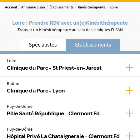
/
/
/
/
Accueil
Annuaire Elsan
Établissements
Kinésithérapeute
Loire
Loire
:
Prendre RDV avec un(e)
Kinésithérapeute
Trouver un Kinésithérapeute au sein des cliniques ELSAN
Spécialistes
Etablissements
Loire
Affic
Clinique du Parc - St Priest-en-Jarest
Rhône
Affic
Clinique du Parc - Lyon
Puy-de-Dôme
Affic
Pôle Santé République - Clermont Fd
Puy-de-Dôme
Affic
Hôpital Privé La Chataigneraie - Clermont Fd