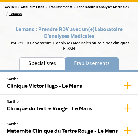
/
/
/
Accueil
Annuaire Elsan
Établissements
Laboratoire D’analyses Medicales
/
Lemans
Lemans
:
Prendre RDV avec un(e)
Laboratoire
D’analyses Medicales
Trouver un Laboratoire D’analyses Medicales au sein des cliniques
ELSAN
Spécialistes
Etablissements
Sarthe
Affic
Clinique Victor Hugo - Le Mans
Sarthe
Affic
Clinique du Tertre Rouge - Le Mans
Sarthe
Affic
Maternité Clinique du Tertre Rouge - Le Mans