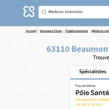
Accueil
Saisissez une spécialité ou un service
/
/
/
Accueil
Annuaire Elsan
Établissements
Médecin int
63110 Beaumon
Trouve
Spécialistes
Puy-de-Dôme
Pôle Santé
105 avenue de la Rép
Tel :
04 73 74 78 15