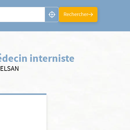
n ou CP
Rechercher
decin interniste
s ELSAN