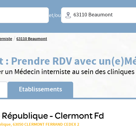
Ville + N° de département, régio
et/ou
/
erniste
63110 Beaumont
t
:
Prendre RDV avec un(e)
Mé
r un Médecin interniste au sein des clinique
Etablissements
 République - Clermont Fd
ublique, 63050 CLERMONT FERRAND CEDEX 2