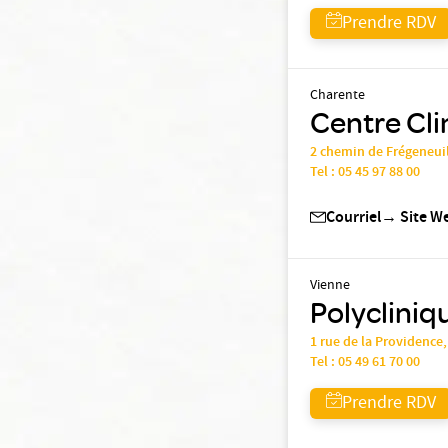
Prendre RDV
Charente
Centre Cli
2 chemin de Frégeneui
Tel :
05 45 97 88 00
Courriel
→
Site W
Vienne
Polycliniq
1 rue de la Providence
Tel :
05 49 61 70 00
Prendre RDV