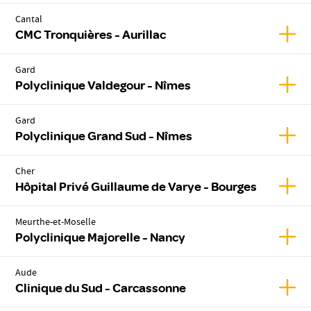
Cantal
Affic
CMC Tronquières - Aurillac
Gard
Affic
Polyclinique Valdegour - Nîmes
Gard
Affic
Polyclinique Grand Sud - Nîmes
Cher
Affic
Hôpital Privé Guillaume de Varye - Bourges
Meurthe-et-Moselle
Affic
Polyclinique Majorelle - Nancy
Aude
Affic
Clinique du Sud - Carcassonne