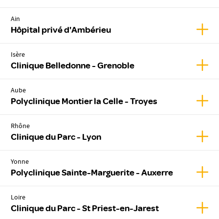
Ain
Affic
Hôpital privé d'Ambérieu
Isère
Affic
Clinique Belledonne - Grenoble
Aube
Affic
Polyclinique Montier la Celle - Troyes
Rhône
Affic
Clinique du Parc - Lyon
Yonne
Affic
Polyclinique Sainte-Marguerite - Auxerre
Loire
Affic
Clinique du Parc - St Priest-en-Jarest