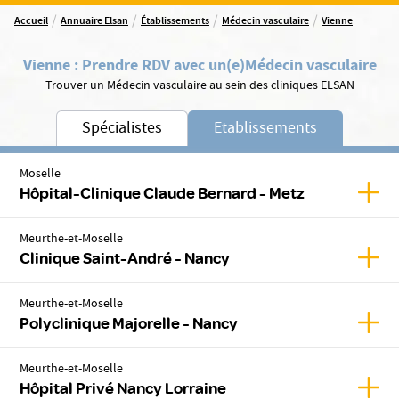
/
/
/
/
Accueil
Annuaire Elsan
Établissements
Médecin vasculaire
Vienne
Vienne
:
Prendre RDV avec un(e)
Médecin vasculaire
Trouver un Médecin vasculaire au sein des cliniques ELSAN
Spécialistes
Etablissements
Moselle
Affic
Hôpital-Clinique Claude Bernard - Metz
Meurthe-et-Moselle
Affic
Clinique Saint-André - Nancy
Meurthe-et-Moselle
Affic
Polyclinique Majorelle - Nancy
Meurthe-et-Moselle
Affic
Hôpital Privé Nancy Lorraine