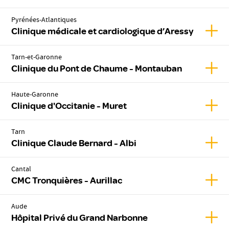
Pyrénées-Atlantiques
Affic
Clinique médicale et cardiologique d’Aressy
Tarn-et-Garonne
Affic
Clinique du Pont de Chaume - Montauban
Haute-Garonne
Affic
Clinique d'Occitanie - Muret
Tarn
Affic
Clinique Claude Bernard - Albi
Cantal
Affic
CMC Tronquières - Aurillac
Aude
Affic
Hôpital Privé du Grand Narbonne