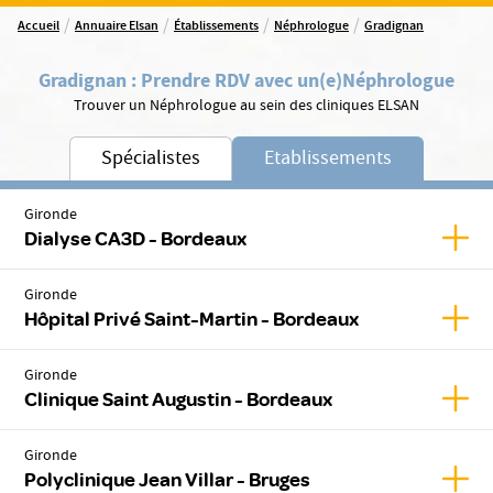
/
/
/
/
Accueil
Annuaire Elsan
Établissements
Néphrologue
Gradignan
Gradignan
:
Prendre RDV avec un(e)
Néphrologue
Trouver un Néphrologue au sein des cliniques ELSAN
Spécialistes
Etablissements
Gironde
Affic
Dialyse CA3D - Bordeaux
Gironde
Affic
Hôpital Privé Saint-Martin - Bordeaux
Gironde
Affic
Clinique Saint Augustin - Bordeaux
Gironde
Affich
Polyclinique Jean Villar - Bruges