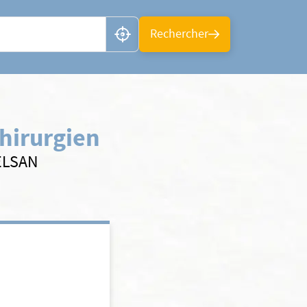
n ou CP
Rechercher
hirurgien
 ELSAN