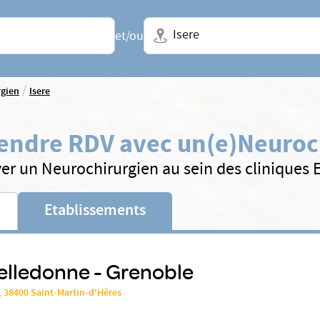
Ville + N° de département, régio
et/ou
/
rgien
Isere
endre RDV avec un(e)
Neuroc
er un Neurochirurgien au sein des cliniques
Etablissements
elledonne - Grenoble
, 38400 Saint-Martin-d'Hères