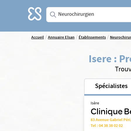
Accueil
Saisissez une spécialité ou un service
/
/
/
Accueil
Annuaire Elsan
Établissements
Neurochiru
Isere
:
Pr
Trouv
Spécialistes
Isère
Clinique B
83 Avenue Gabriel Péri
Tel :
04 38 38 02 02