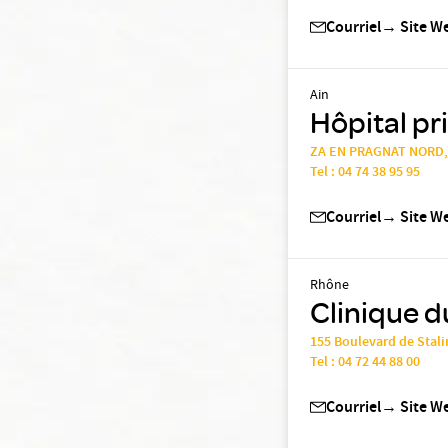
Courriel
→
Site W
Ain
Hôpital pr
ZA EN PRAGNAT NORD,
Tel :
04 74 38 95 95
Courriel
→
Site W
Rhône
Clinique d
155 Boulevard de Stali
Tel :
04 72 44 88 00
Courriel
→
Site W