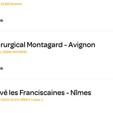
, 42300 Roanne
eb
rurgical Montagard - Avignon
a, 84000 AVIGNON
eb
ivé les Franciscaines - Nîmes
S 10002 30 032 NÎMES Cedex 1