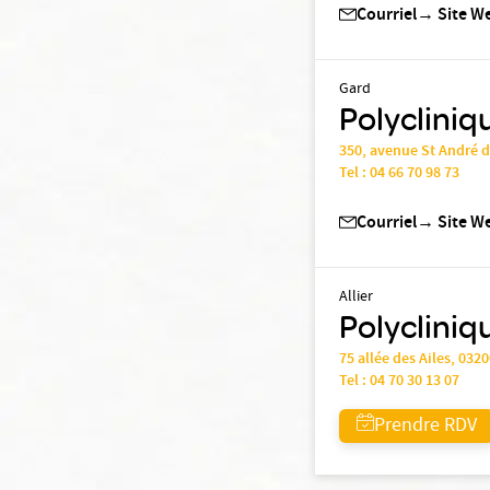
Courriel
→
Site W
Gard
Polycliniq
350, avenue St André 
Tel :
04 66 70 98 73
Courriel
→
Site W
Allier
Polycliniqu
75 allée des Ailes, 032
Tel :
04 70 30 13 07
Prendre RDV