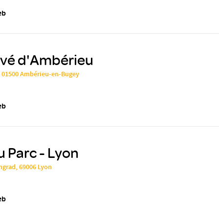
eb
ivé d'Ambérieu
 01500 Ambérieu-en-Bugey
eb
u Parc - Lyon
ngrad, 69006 Lyon
eb