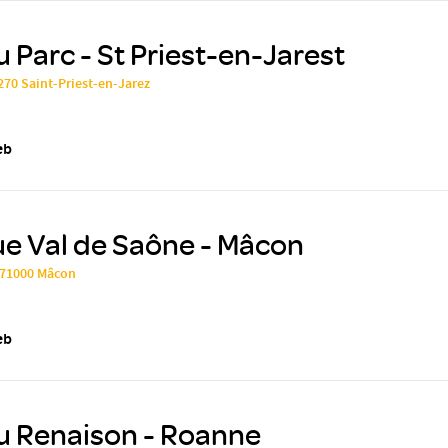
u Parc - St Priest-en-Jarest
2270 Saint-Priest-en-Jarez
eb
ue Val de Saône - Mâcon
 71000 Mâcon
eb
u Renaison - Roanne