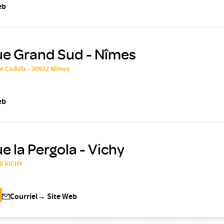
eb
ue Grand Sud - Nîmes
de Codols - 30932 Nîmes
eb
e la Pergola - Vichy
00 VICHY
Courriel
→
Site Web