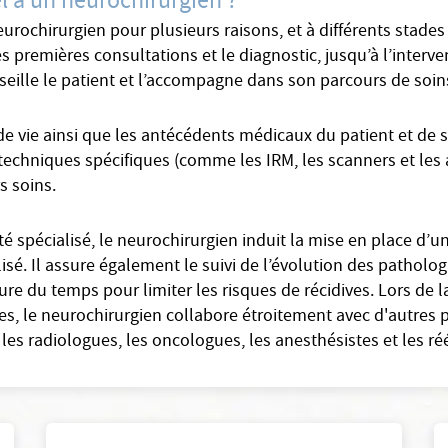
el à un neurochirurgien ?
eurochirurgien pour plusieurs raisons, et à différents stade
s premières consultations et le diagnostic, jusqu’à l’interven
seille le patient et l’accompagne dans son parcours de soins
e vie ainsi que les antécédents médicaux du patient et de sa
t techniques spécifiques (comme les IRM, les scanners et les 
rs soins.
 spécialisé, le neurochirurgien induit la mise en place d’u
alisé. Il assure également le suivi de l’évolution des patholo
ure du temps pour limiter les risques de récidives. Lors de l
es, le neurochirurgien collabore étroitement avec d'autres 
les radiologues, les oncologues, les anesthésistes et les r