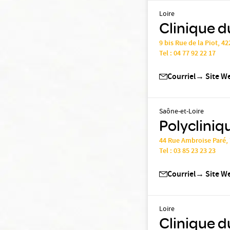
Loire
Clinique d
9 bis Rue de la Piot, 4
Tel :
04 77 92 22 17
Courriel
→
Site W
Saône-et-Loire
Polycliniq
44 Rue Ambroise Paré,
Tel :
03 85 23 23 23
Courriel
→
Site W
Loire
Clinique d