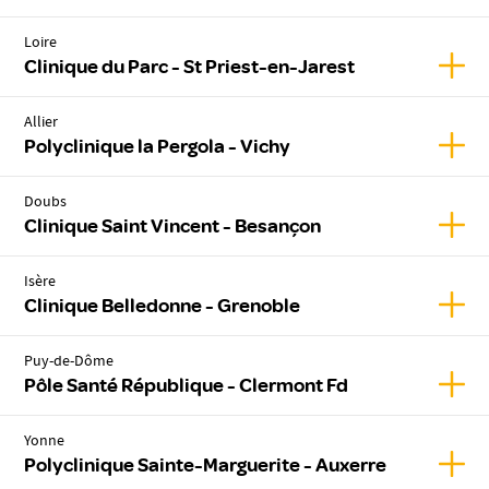
Loire
Affic
Clinique du Parc - St Priest-en-Jarest
Allier
Affich
Polyclinique la Pergola - Vichy
Doubs
Affic
Clinique Saint Vincent - Besançon
Isère
Affic
Clinique Belledonne - Grenoble
Puy-de-Dôme
Affic
Pôle Santé République - Clermont Fd
Yonne
Affic
Polyclinique Sainte-Marguerite - Auxerre