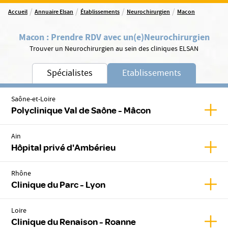
/
/
/
/
Accueil
Annuaire Elsan
Établissements
Neurochirurgien
Macon
Macon
:
Prendre RDV avec un(e)
Neurochirurgien
Trouver un Neurochirurgien au sein des cliniques ELSAN
Spécialistes
Etablissements
Saône-et-Loire
Affic
Polyclinique Val de Saône - Mâcon
Ain
Affic
Hôpital privé d'Ambérieu
Rhône
Affic
Clinique du Parc - Lyon
Loire
Affic
Clinique du Renaison - Roanne