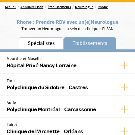
/
/
/
/
Accueil
Annuaire Elsan
Établissements
Neurologue
Rhone
Rhone
:
Prendre RDV avec un(e)
Neurologue
Trouver un Neurologue au sein des cliniques ELSAN
Spécialistes
Etablissements
Meurthe-et-Moselle
Affic
Hôpital Privé Nancy Lorraine
Tarn
Affic
Polyclinique du Sidobre - Castres
Aude
Affic
Polyclinique Montréal - Carcassonne
Loiret
Affic
Clinique de l'Archette - Orléans