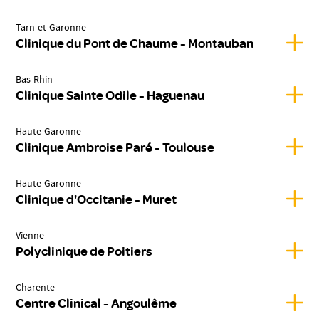
Tarn-et-Garonne
Affic
Clinique du Pont de Chaume - Montauban
Bas-Rhin
Affic
Clinique Sainte Odile - Haguenau
Haute-Garonne
Affic
Clinique Ambroise Paré - Toulouse
Haute-Garonne
Affic
Clinique d'Occitanie - Muret
Vienne
Affic
Polyclinique de Poitiers
Charente
Affic
Centre Clinical - Angoulême