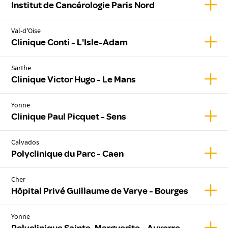
Affic
Institut de Cancérologie Paris Nord
Val-d'Oise
Affic
Clinique Conti - L'Isle-Adam
Sarthe
Affic
Clinique Victor Hugo - Le Mans
Yonne
Affic
Clinique Paul Picquet - Sens
Calvados
Affic
Polyclinique du Parc - Caen
Cher
Affic
Hôpital Privé Guillaume de Varye - Bourges
Yonne
Affic
Polyclinique Sainte-Marguerite - Auxerre