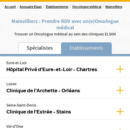
/
/
/
/
Accueil
Annuaire Elsan
Établissements
Oncologue médical
Mainvilliers
Mainvilliers
:
Prendre RDV avec un(e)
Oncologue
médical
Trouver un Oncologue médical au sein des cliniques ELSAN
Spécialistes
Etablissements
Eure-et-Loir
Affic
Hôpital Privé d'Eure-et-Loir - Chartres
Loiret
Affic
Clinique de l'Archette - Orléans
Seine-Saint-Denis
Affich
Clinique de l'Estrée - Stains
Val-d'Oise